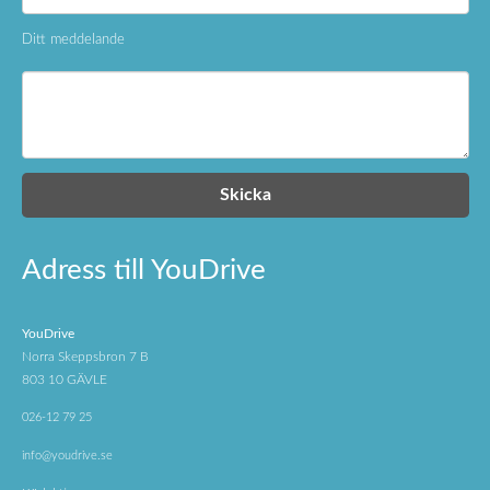
Ditt meddelande
Adress till YouDrive
YouDrive
Norra Skeppsbron 7 B
803 10 GÄVLE
026-12 79 25
info@youdrive.se