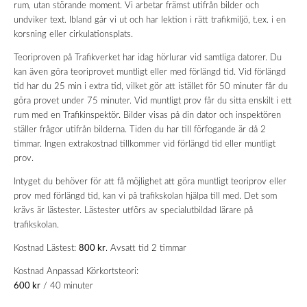
rum, utan störande moment. Vi arbetar främst utifrån bilder och
undviker text. Ibland går vi ut och har lektion i rätt trafikmiljö, t.ex. i en
korsning eller cirkulationsplats.
Teoriproven på Trafikverket har idag hörlurar vid samtliga datorer. Du
kan även göra teoriprovet muntligt eller med förlängd tid. Vid förlängd
tid har du 25 min i extra tid, vilket gör att istället för 50 minuter får du
göra provet under 75 minuter. Vid muntligt prov får du sitta enskilt i ett
rum med en Trafikinspektör. Bilder visas på din dator och inspektören
ställer frågor utifrån bilderna. Tiden du har till förfogande är då 2
timmar. Ingen extrakostnad tillkommer vid förlängd tid eller muntligt
prov.
Intyget du behöver för att få möjlighet att göra muntligt teoriprov eller
prov med förlängd tid, kan vi på trafikskolan hjälpa till med. Det som
krävs är lästester. Lästester utförs av specialutbildad lärare på
trafikskolan.
Kostnad Lästest:
800 kr
. Avsatt tid 2 timmar
Kostnad Anpassad Körkortsteori:
600 kr
/ 40 minuter