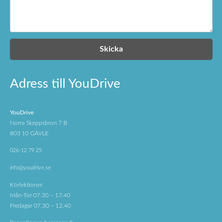
Adress till YouDrive
YouDrive
Norra Skeppsbron 7 B
803 10 GÄVLE
026-12 79 25
info@youdrive.se
Körlektioner:
Mån-Tor 07.30 – 17.40
Fredagar 07.30 – 12.40